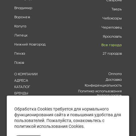
Сызрань
Владимир
Тверь
Воронеж
Чебоксары
Калуга
Череповец
Липецк
Ярославль
Нижний Новгород
Все города
Пенза
27 городов
Псков
Оплата
О КОМПАНИИ
Доставка
АДРЕСА
Конфиденциальность
КАТАЛОГ
Политика использования
БРЕНДЫ
файлов cookie
АКЦИИ
Согласие на обработку
КУПИТЬ ОПТОМ
персональных данных
Обработка Cookies требуется для нормального
ОТЗЫВЫ
функционирования сайта и повышения удобства для
Политика в отношении
обработки персональных
КОНТАКТЫ
пользователей. Пожалуйста, ознакомьтесь с
данных
политикой использования Cookies.
Ежедневно с 10:00 до