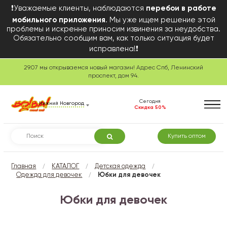
❗Уважаемые клиенты, наблюдаются
перебои в работе
мобильного приложения
. Мы уже ищем решение этой
проблемы и искренне приносим извинения за неудобства.
Обязательно сообщим вам, как только ситуация будет
исправлена!❗
29.07 мы открываемся новый магазин! Адрес Спб, Ленинский
проспект, дом 94.
Сегодня
Нижний Новгород
Скидка 50%
Купить оптом
/
/
/
Главная
КАТАЛОГ
Детская одежда
/
Одежда для девочек
Юбки для девочек
Юбки для девочек